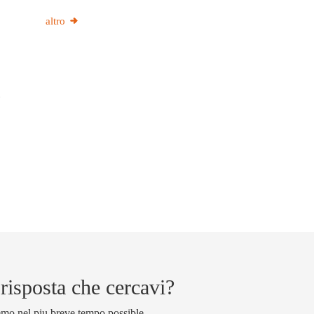
altro
 risposta che cercavi?
emo nel piu breve tempo possible.